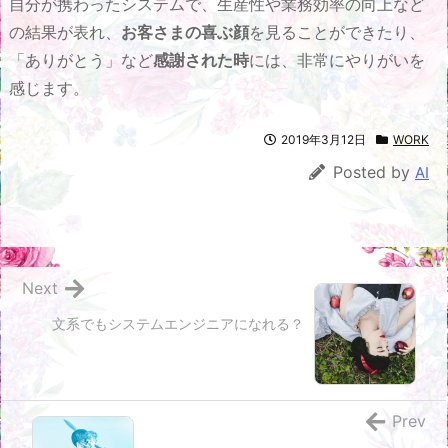
自分が携わったシステムで、生産性や業務効率の向上など
の結果が表れ、
お客さまの喜ぶ顔
を見ることができたり、
「ありがとう」など
感謝された時
には、非常にやりがいを
感じます。
2019年3月12日
WORK
Posted by
AI
Next
文系でもシステムエンジニアになれる？
Prev