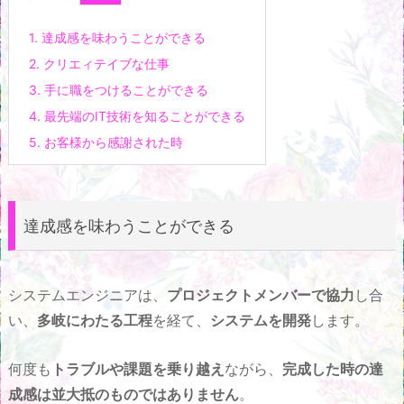
1.
達成感を味わうことができる
2.
クリエィテイブな仕事
3.
手に職をつけることができる
4.
最先端のIT技術を知ることができる
5.
お客様から感謝された時
達成感を味わうことができる
システムエンジニアは、
プロジェクトメンバーで協力
し合
い、
多岐にわたる工程
を経て、
システムを開発
します。
何度も
トラブルや課題を乗り越え
ながら、
完成した時の達
成感は並大抵のものではありません
。