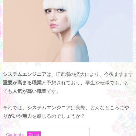
システムエンジニア
は、IT市場の拡大により、今後ますます
重要が高まる職業
と予想されており、学生や転職でも、と
ても
人気が高い職業
です。
それでは、
システムエンジニア
は実際、どんなところに
や
りがい
や
魅力
を感じるのでしょうか？
Contents