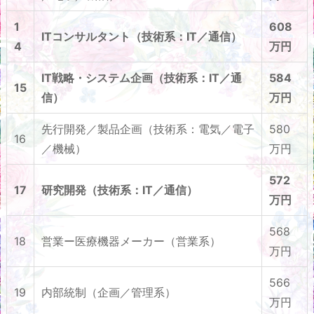
1
608
ITコンサルタント（技術系：IT／通信）
4
万円
IT戦略・システム企画（技術系：IT／通
584
15
信）
万円
先行開発／製品企画（技術系：電気／電子
580
16
／機械）
万円
572
17
研究開発（技術系：IT／通信）
万円
568
18
営業ー医療機器メーカー（営業系）
万円
566
19
内部統制（企画／管理系）
万円