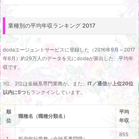
業種別の平均年収ランキング 2017
dodaエージェントサービスに登録した（2016年9月～2017
年8月）約29万人のデータを元にdodaが算出した、平均年
収です。
1位、2位は金融系専門業務が、また、
IT／通信
が
上位20位
以内に5つ
もランクインしています。
順
平均
職種名（職種分類名）
位
年収
855
1
投資銀行業務（金融系専門職）