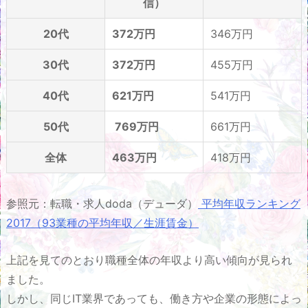
信）
20代
372万円
346万円
30代
372万円
455万円
40代
621万円
541万円
50代
769万円
661万円
全体
463万円
418万円
参照元：転職・求人doda（デューダ）
平均年収ランキング
2017（93業種の平均年収／生涯賃金）
上記を見てのとおり職種全体の年収より高い傾向が見られ
ました。
しかし、同じIT業界であっても、働き方や企業の形態によっ