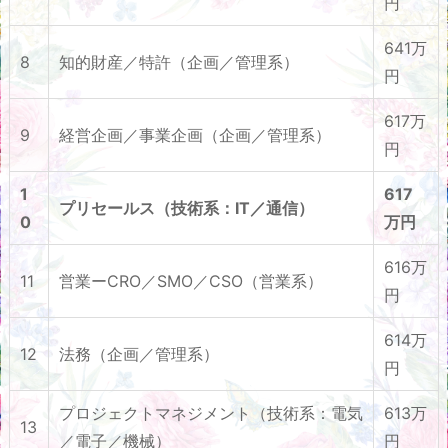
円
641万
8
知的財産／特許（企画／管理系）
円
617万
9
経営企画／事業企画（企画／管理系）
円
1
617
プリセールス（技術系：IT／通信）
0
万円
616万
11
営業ーCRO／SMO／CSO（営業系）
円
614万
12
法務（企画／管理系）
円
プロジェクトマネジメント（技術系：電気
613万
13
／電子／機械）
円