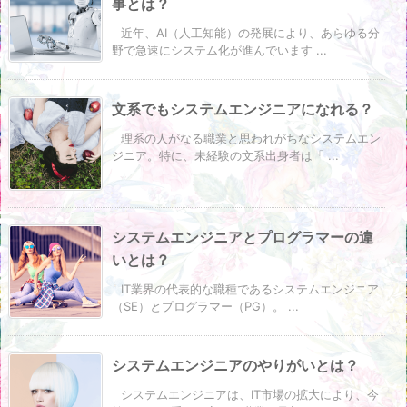
事とは？
近年、AI（人工知能）の発展により、あらゆる分
野で急速にシステム化が進んでいます ...
文系でもシステムエンジニアになれる？
理系の人がなる職業と思われがちなシステムエン
ジニア。特に、未経験の文系出身者は「 ...
システムエンジニアとプログラマーの違
いとは？
IT業界の代表的な職種であるシステムエンジニア
（SE）とプログラマー（PG）。 ...
システムエンジニアのやりがいとは？
システムエンジニアは、IT市場の拡大により、今