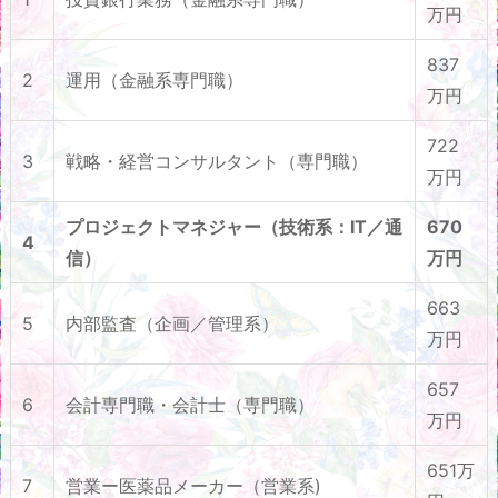
万円
837
2
運用（金融系専門職）
万円
722
3
戦略・経営コンサルタント（専門職）
万円
プロジェクトマネジャー（技術系：IT／通
670
4
信）
万円
663
5
内部監査（企画／管理系）
万円
657
6
会計専門職・会計士（専門職）
万円
651万
7
営業ー医薬品メーカー（営業系)