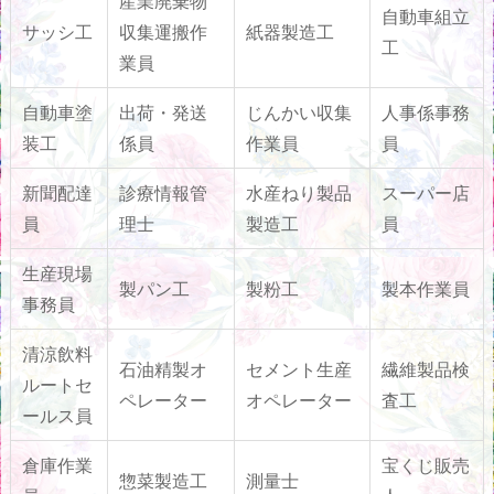
産業廃棄物
自動車組立
サッシ工
収集運搬作
紙器製造工
工
業員
自動車塗
出荷・発送
じんかい収集
人事係事務
装工
係員
作業員
員
新聞配達
診療情報管
水産ねり製品
スーパー店
員
理士
製造工
員
生産現場
製パン工
製粉工
製本作業員
事務員
清涼飲料
石油精製オ
セメント生産
繊維製品検
ルートセ
ペレーター
オペレーター
査工
ールス員
倉庫作業
宝くじ販売
惣菜製造工
測量士