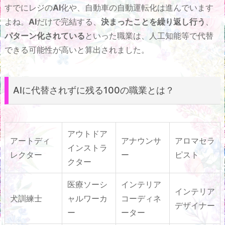
すでにレジの
AI
化や、自動車の自動運転化は進んでいます
よね。
AI
だけで完結する、
決まったことを繰り返し行う
、
パターン化されている
といった職業は、人工知能等で代替
できる可能性が高いと算出されました。
AIに代替されずに残る100の職業とは？
アウトドア
アートディ
アナウンサ
アロマセラ
インストラ
レクター
ー
ピスト
クター
医療ソーシ
インテリア
インテリア
犬訓練士
ャルワーカ
コーディネ
デザイナー
ー
ーター