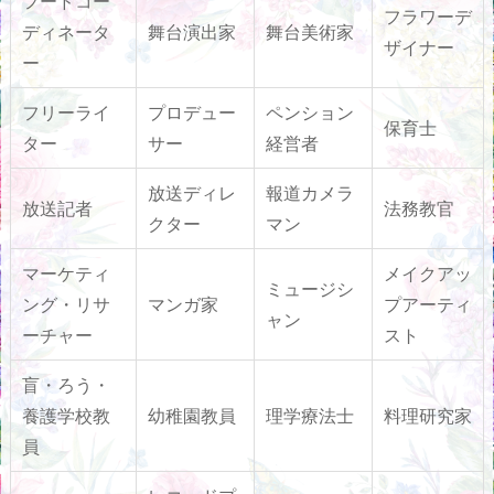
フードコー
フラワーデ
ディネータ
舞台演出家
舞台美術家
ザイナー
ー
フリーライ
プロデュー
ペンション
保育士
ター
サー
経営者
放送ディレ
報道カメラ
放送記者
法務教官
クター
マン
マーケティ
メイクアッ
ミュージシ
ング・リサ
マンガ家
プアーティ
ャン
ーチャー
スト
盲・ろう・
養護学校教
幼稚園教員
理学療法士
料理研究家
員