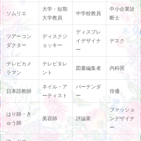
大学・短期
中小企業診
ソムリエ
中学校教員
大学教員
断士
ディスプレ
ツアーコン
ディスクジ
イデザイナ
デスク
ダクター
ョッキー
ー
テレビカメ
テレビタレ
図書編集者
内科医
ラマン
ント
ネイル・ア
バーテンダ
日本語教師
俳優
ーティスト
ー
ファッショ
はり師・き
美容師
評論家
ンデザイナ
ゅう師
ー