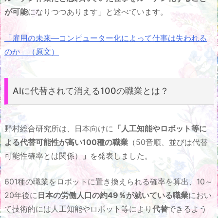
が可能
になりつつあります」と述べています。
「雇用の未来—コンピューター化によって仕事は失われる
のか」（原文）
AIに代替されて消える100の職業とは？
野村総合研究所は、日本向けに
「人工知能やロボット等に
よる代替可能性が高い100種の職業
（50音順、並びは代替
可能性確率とは関係）
」
を発表しました。
601種の職業をロボットに置き換えられる確率を算出、10～
20年後に
日本の労働人口の約49％が就いている職業
におい
て技術的には人工知能やロボット等により
代替
できるよう