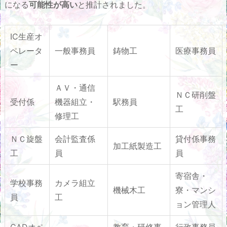
になる
可能性が高い
と推計されました。
IC生産オ
ペレータ
一般事務員
鋳物工
医療事務員
ー
ＡＶ・通信
ＮＣ研削盤
受付係
機器組立・
駅務員
工
修理工
ＮＣ旋盤
会計監査係
貸付係事務
加工紙製造工
工
員
員
寄宿舎・
学校事務
カメラ組立
機械木工
寮・マンシ
員
工
ョン管理人
CADオペ
教育・研修事
行政事務員