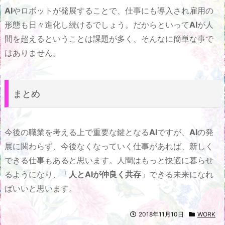
AI
やロボットが発展することで、仕事にも導入され雇用の
形態も日々進化し続けるでしょう。だからといって
AI
が人
間を超えるということは課題が多く、そんなに簡単な事で
はありません。
まとめ
今後の職業を考える上で重要な鍵となる
AI
ですが、
AI
の発
展に関わらず、今後なくなっていく仕事があれば、新しく
できる仕事もあると思います。人間はもっと快適に暮らせ
るようになり、「
人とAIが仲良く共存
」できる未来になれ
ばいいと思います。
2018年11月10日
WORK