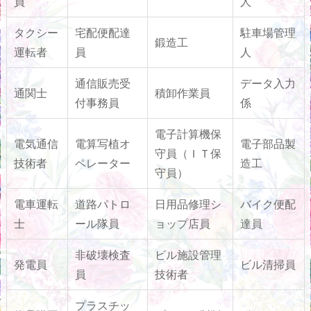
員
人
タクシー
宅配便配達
駐車場管理
鍛造工
運転者
員
人
通信販売受
データ入力
通関士
積卸作業員
付事務員
係
電子計算機保
電気通信
電算写植オ
電子部品製
守員（ＩＴ保
技術者
ペレーター
造工
守員）
電車運転
道路パトロ
日用品修理シ
バイク便配
士
ール隊員
ョップ店員
達員
非破壊検査
ビル施設管理
発電員
ビル清掃員
員
技術者
プラスチッ