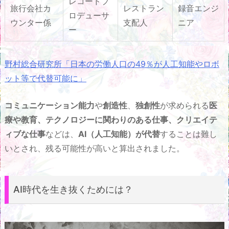
レコードプ
旅行会社カ
レストラン
録音エンジ
ロデューサ
ウンター係
支配人
ニア
ー
野村総合研究所「日本の労働人口の49％が人工知能やロボ
ット等で代替可能に」
コミュニケーション能力
や
創造性
、
独創性
が求められる
医
療や教育、テクノロジーに関わりのある仕事、クリエイテ
ィブな仕事
などは、
AI（人工知能） が代替
することは難し
いとされ、残る可能性が高いと算出されました。
AI時代を生き抜くためには？