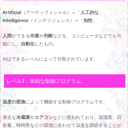
Artificial
（アーティフィシャル）＝「
人工的な
」
Intelligence
（インテリジェンス）＝「
知性
」
人間
ができる
作業
や
判断
などを、コンピュータなどでも可
能にし、
自動化
したもの。
AIはできるレベルによって分類されています。
レベル1：単純な制御プログラム
温度の変換
によって機能する制御プログラムです。
身近な
冷蔵庫
や
エアコン
などに使われており、温湿度、日
射量、時間帯などの環境に合わせて温度を調節することが