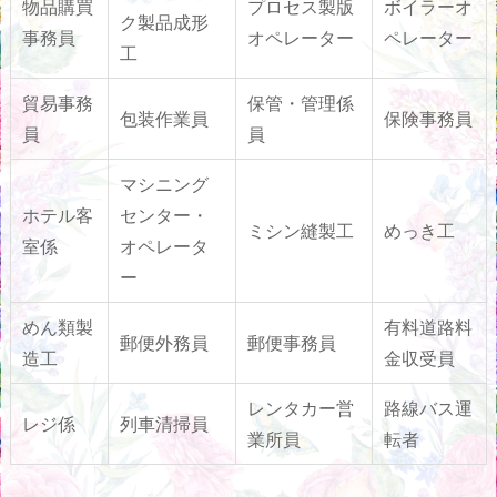
物品購買
プロセス製版
ボイラーオ
ク製品成形
事務員
オペレーター
ペレーター
工
貿易事務
保管・管理係
包装作業員
保険事務員
員
員
マシニング
ホテル客
センター・
ミシン縫製工
めっき工
室係
オペレータ
ー
めん類製
有料道路料
郵便外務員
郵便事務員
造工
金収受員
レンタカー営
路線バス運
レジ係
列車清掃員
業所員
転者