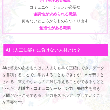
専門性がある職業
コミュニケーションが必要な
協調性が求められる職業
何もないところからものをつくり出す
創造性がある職業
AI（人工知能）に負けない人材とは？
AI
は答えのあるものは、人よりも早く正確にでき、データ
を蓄積することで、学習することもできすが、AIが苦手と
される、答えのないものに対し考えることができるなどと
いった、
創造力・コミュニケーション力・発想力
を磨き、
人間だからこそできる、能力をスキルアップしていくこと
が重要です。