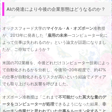
AIの発達により今後の企業形態はどうなるのか？
オックスフォード大学の
マイケル・A・オズボーン
准教授
が、2013年に発表した『
雇用の未来
—コンピューター化に
よって仕事は失われるのか』という論文が話題になりまし
たが、ご存知でしょうか？
米国の702業種を、今後どれだけコンピューター技術によっ
て自動化されるかを分析し、今後10~20年程度で、約47%
の仕事が自動化されるリスクが高いという結論でメディア
でも取り上げられ反響を呼びました。
オズボーン准教授は「これまで
不可能だった莫大な量のデ
ータをコンピューターが処理
できるようになった結果、
非
ルーチン作業だと思われていた仕事をルーチン化すること