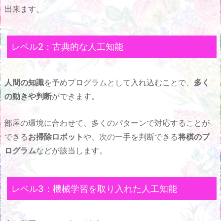
出来ます。
レベル2：古典的な人工知能
人間の知識
を予めプログラムとして入れ込むことで、
多く
の動きや判断
ができます。
部屋の環境に合わせて、多くのパターンで対応することが
できる
お掃除ロボット
や、次の一手を判断できる
将棋のプ
ログラム
などが該当します。
レベル3：機械学習を取り入れた人工知能