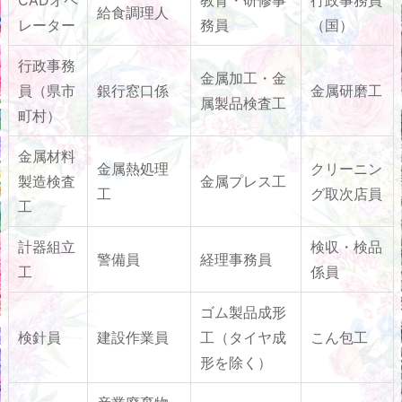
給食調理人
レーター
務員
（国）
行政事務
金属加工・金
員（県市
銀行窓口係
金属研磨工
属製品検査工
町村）
金属材料
金属熱処理
クリーニン
製造検査
金属プレス工
工
グ取次店員
工
計器組立
検収・検品
警備員
経理事務員
工
係員
ゴム製品成形
検針員
建設作業員
工（タイヤ成
こん包工
形を除く）