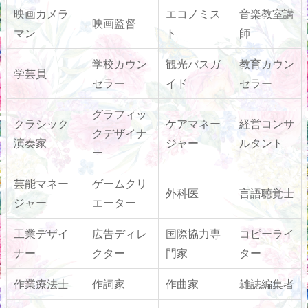
映画カメラ
エコノミス
音楽教室講
映画監督
マン
ト
師
学校カウン
観光バスガ
教育カウン
学芸員
セラー
イド
セラー
グラフィッ
クラシック
ケアマネー
経営コンサ
クデザイナ
演奏家
ジャー
ルタント
ー
芸能マネー
ゲームクリ
外科医
言語聴覚士
ジャー
エーター
工業デザイ
広告ディレ
国際協力専
コピーライ
ナー
クター
門家
ター
作業療法士
作詞家
作曲家
雑誌編集者