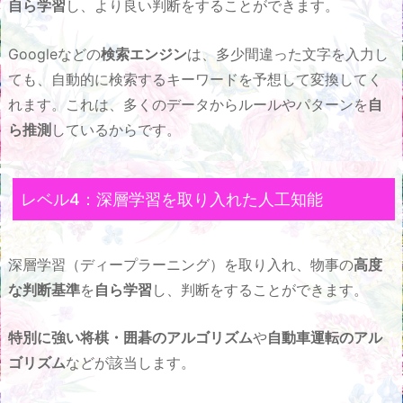
自ら学習
し、より良い判断をすることができます。
Googleなどの
検索エンジン
は、多少間違った文字を入力し
ても、自動的に検索するキーワードを予想して変換してく
れます。これは、多くのデータからルールやパターンを
自
ら推測
しているからです。
レベル4：深層学習を取り入れた人工知能
深層学習（ディープラーニング）を取り入れ、物事の
高度
な判断基準
を
自ら学習
し、判断をすることができます。
特別に強い将棋・囲碁のアルゴリズム
や
自動車運転のアル
ゴリズム
などが該当します。