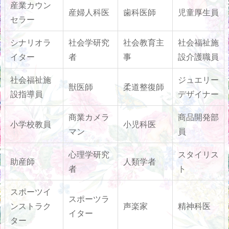
産業カウン
産婦人科医
歯科医師
児童厚生員
セラー
シナリオラ
社会学研究
社会教育主
社会福祉施
イター
者
事
設介護職員
社会福祉施
ジュエリー
獣医師
柔道整復師
設指導員
デザイナー
商業カメラ
商品開発部
小学校教員
小児科医
マン
員
心理学研究
スタイリス
助産師
人類学者
者
ト
スポーツイ
スポーツラ
ンストラク
声楽家
精神科医
イター
ター