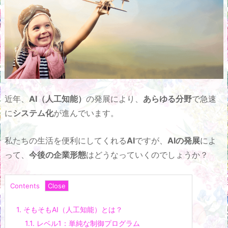
近年、
AI（人工知能）
の発展により、
あらゆる分野
で急速
に
システム化
が進んでいます。
私たちの生活を便利にしてくれる
AI
ですが、
AIの発展
によ
って、
今後の企業形態
はどうなっていくのでしょうか？
Contents
1.
そもそもAI（人工知能）とは？
1.1.
レベル1：単純な制御プログラム