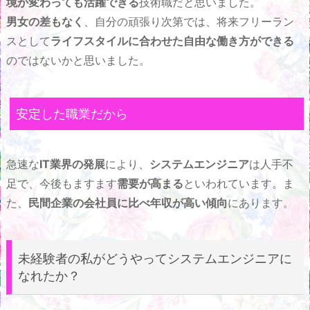
境が変わっても活躍できる
技術職だと思いました。
男女の差もなく
、自分の頑張り次第では、将来フリーラン
スとして
ライフスタイルに合わせた自由な働き方ができる
のではないかと思いました。
安定した職業だから
急速な
IT業界の発展
により、
システムエンジニア
は人手不
足で、今後もますます
需要が高まる
といわれています。ま
た、
民間企業の会社員に比べ年収が高い傾向
にあります。
未経験者の私がどうやってシステムエンジニアに
なれたか？