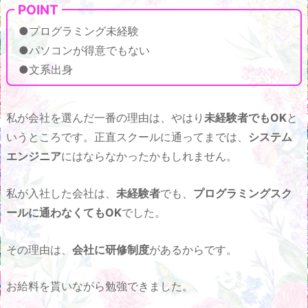
POINT
●プログラミング未経験
●パソコンが得意でもない
●文系出身
私が会社を選んだ一番の理由は、やはり
未経験者でもOK
と
いうところです。正直スクールに通ってまでは、
システム
エンジニア
にはならなかったかもしれません。
私が入社した会社は、
未経験者
でも、
プログラミングスク
ールに通わなくてもOK
でした。
その理由は、
会社に研修制度
があるからです。
お給料を貰いながら勉強できました。