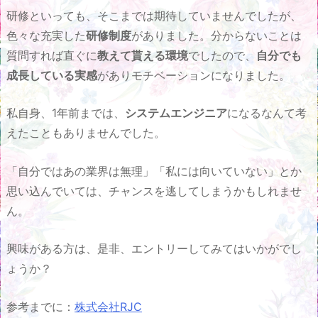
研修といっても、そこまでは期待していませんでしたが、
色々な充実した
研修制度
がありました。分からないことは
質問すれば直ぐに
教えて貰える環境
でしたので、
自分でも
成長している実感
がありモチベーションになりました。
私自身、1年前までは、
システムエンジニア
になるなんて考
えたこともありませんでした。
「自分ではあの業界は無理」「私には向いていない」とか
思い込んでいては、チャンスを逃してしまうかもしれませ
ん。
興味がある方は、是非、エントリーしてみてはいかがでし
ょうか？
参考までに：
株式会社RJC