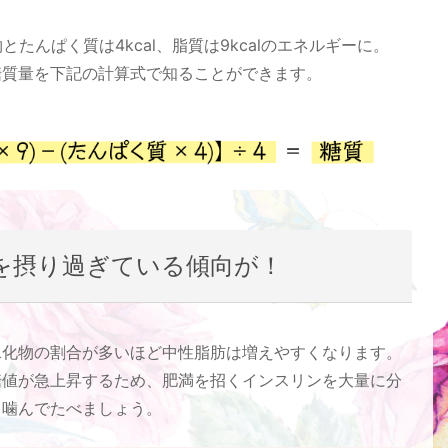
たんぱく質は4kcal、脂質は9kcalのエネルギーに。
糖質量を下記の計算式で知ることができます。
を摂り過ぎている傾向が！
水化物の割合が多いほど中性脂肪は増えやすくなります。
糖値が急上昇するため、肥満を招くインスリンを大量に分
く噛んでたべましょう。