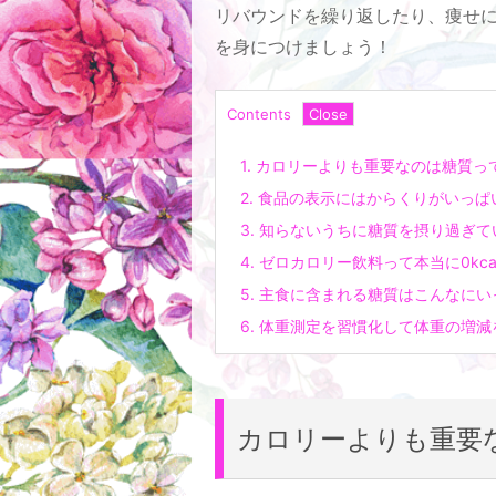
リバウンドを繰り返したり、痩せ
を身につけましょう！
Contents
1.
カロリーよりも重要なのは糖質っ
2.
食品の表示にはからくりがいっぱ
3.
知らないうちに糖質を摂り過ぎて
4.
ゼロカロリー飲料って本当に0kca
5.
主食に含まれる糖質はこんなにい
6.
体重測定を習慣化して体重の増減
カロリーよりも重要