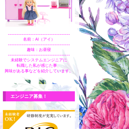
------------------------------------
名前：AI（アイ）
------------------------------------
趣味：お昼寝
------------------------------------
未経験でシステムエンジニアに
転職した私が感じた事、
興味がある事などを紹介しています。
エンジニア募集！